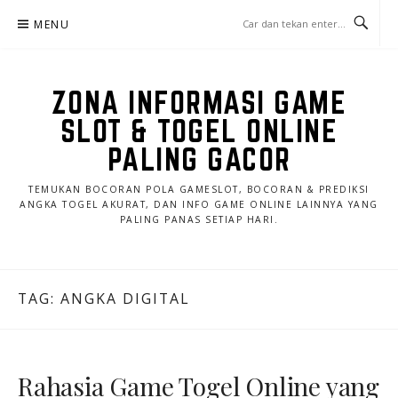
Lompat
MENU
ke
konten
ZONA INFORMASI GAME
SLOT & TOGEL ONLINE
PALING GACOR
TEMUKAN BOCORAN POLA GAMESLOT, BOCORAN & PREDIKSI
ANGKA TOGEL AKURAT, DAN INFO GAME ONLINE LAINNYA YANG
PALING PANAS SETIAP HARI.
TAG:
ANGKA DIGITAL
Rahasia Game Togel Online yang