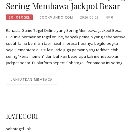
Sering Membawa Jackpot Besar
SOHOTOGEL
COOKMUNDO.COM
2026-06-28
0
Rahasia Game Togel Online yang Sering Membawa Jackpot Besar –
Di dunia permainan togel online, banyak pemain yang sebenarnya
sudah lama bermain tapi masih merasa hasilnya begitu-begitu
saja. Sementara di sisi lain, ada juga pemain yang terlihat lebih
sering “kena momen” dan bahkan beberapa kali mendapatkan
jackpot besar. Di platform seperti Sohotogel, fenomena ini sering…
LANJUTKAN MEMBACA
KATEGORI
sohotogel link