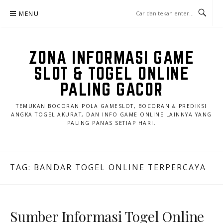
Lompat
MENU
ke
konten
ZONA INFORMASI GAME
SLOT & TOGEL ONLINE
PALING GACOR
TEMUKAN BOCORAN POLA GAMESLOT, BOCORAN & PREDIKSI
ANGKA TOGEL AKURAT, DAN INFO GAME ONLINE LAINNYA YANG
PALING PANAS SETIAP HARI.
TAG:
BANDAR TOGEL ONLINE TERPERCAYA
Sumber Informasi Togel Online