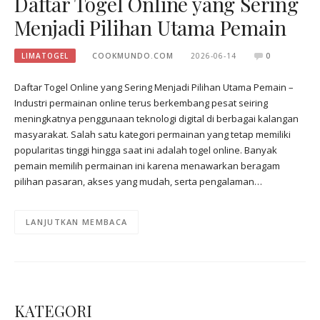
Daftar Togel Online yang Sering
Menjadi Pilihan Utama Pemain
LIMATOGEL
COOKMUNDO.COM
2026-06-14
0
Daftar Togel Online yang Sering Menjadi Pilihan Utama Pemain –
Industri permainan online terus berkembang pesat seiring
meningkatnya penggunaan teknologi digital di berbagai kalangan
masyarakat. Salah satu kategori permainan yang tetap memiliki
popularitas tinggi hingga saat ini adalah togel online. Banyak
pemain memilih permainan ini karena menawarkan beragam
pilihan pasaran, akses yang mudah, serta pengalaman…
LANJUTKAN MEMBACA
KATEGORI