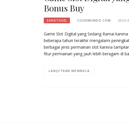
Bonus Buy
COOKMUNDO.COM
2026-
SOHOTOGEL
Game Slot Digital yang Sedang Ramai karena
beberapa tahun terakhir mengalami peningka
berbagai jenis permainan slot karena tampi
fitur permainan yang jauh lebih beragam di ba
LANJUTKAN MEMBACA