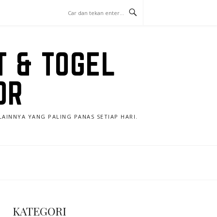
T & TOGEL
OR
AINNYA YANG PALING PANAS SETIAP HARI.
KATEGORI