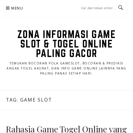
Lompat
MENU
ke
konten
ZONA INFORMASI GAME
SLOT & TOGEL ONLINE
PALING GACOR
TEMUKAN BOCORAN POLA GAMESLOT, BOCORAN & PREDIKSI
ANGKA TOGEL AKURAT, DAN INFO GAME ONLINE LAINNYA YANG
PALING PANAS SETIAP HARI.
TAG:
GAME SLOT
Rahasia Game Togel Online yang