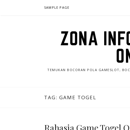
Lompat
SAMPLE PAGE
ke
konten
ZONA INF
O
TEMUKAN BOCORAN POLA GAMESLOT, BOCOR
TAG:
GAME TOGEL
Rahasia Game Togel 