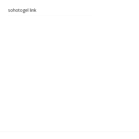
sohotogel link