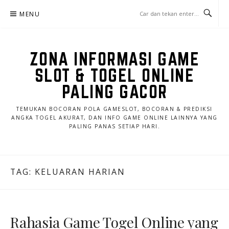
Lompat
MENU
ke
konten
ZONA INFORMASI GAME
SLOT & TOGEL ONLINE
PALING GACOR
TEMUKAN BOCORAN POLA GAMESLOT, BOCORAN & PREDIKSI
ANGKA TOGEL AKURAT, DAN INFO GAME ONLINE LAINNYA YANG
PALING PANAS SETIAP HARI.
TAG:
KELUARAN HARIAN
Rahasia Game Togel Online yang