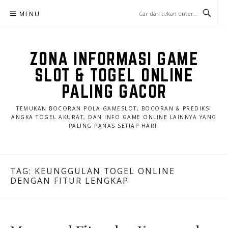
Lompat
MENU
ke
konten
ZONA INFORMASI GAME
SLOT & TOGEL ONLINE
PALING GACOR
TEMUKAN BOCORAN POLA GAMESLOT, BOCORAN & PREDIKSI
ANGKA TOGEL AKURAT, DAN INFO GAME ONLINE LAINNYA YANG
PALING PANAS SETIAP HARI.
TAG:
KEUNGGULAN TOGEL ONLINE
DENGAN FITUR LENGKAP