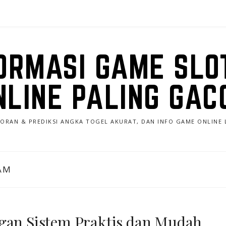
ORMASI GAME SLO
NLINE PALING GAC
AN & PREDIKSI ANGKA TOGEL AKURAT, DAN INFO GAME ONLINE L
AM
ngan Sistem Praktis dan Mudah