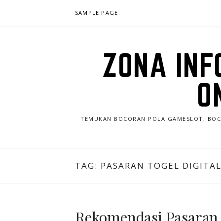
Lompat
SAMPLE PAGE
ke
konten
ZONA INF
O
TEMUKAN BOCORAN POLA GAMESLOT, BOCOR
TAG:
PASARAN TOGEL DIGITA
Rekomendasi Pasaran 