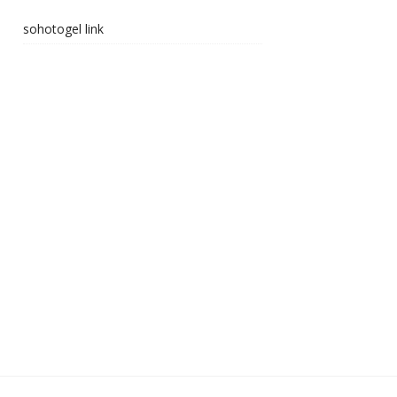
sohotogel link