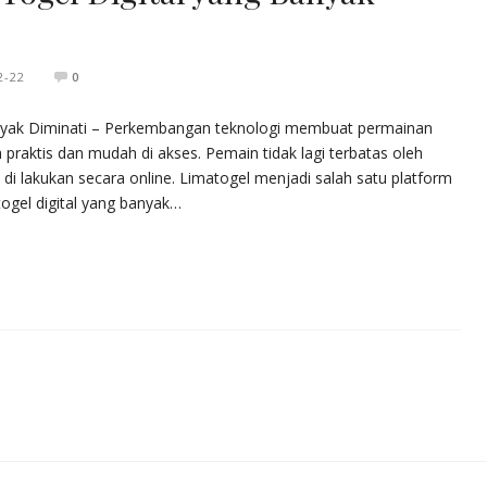
2-22
0
nyak Diminati – Perkembangan teknologi membuat permainan
ih praktis dan mudah di akses. Pemain tidak lagi terbatas oleh
 di lakukan secara online. Limatogel menjadi salah satu platform
ogel digital yang banyak…