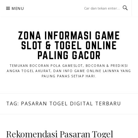
Lompat
MENU
ke
konten
ZONA INFORMASI GAME
SLOT & TOGEL ONLINE
PALING GACOR
TEMUKAN BOCORAN POLA GAMESLOT, BOCORAN & PREDIKSI
ANGKA TOGEL AKURAT, DAN INFO GAME ONLINE LAINNYA YANG
PALING PANAS SETIAP HARI.
TAG:
PASARAN TOGEL DIGITAL TERBARU
Rekomendasi Pasaran Togel