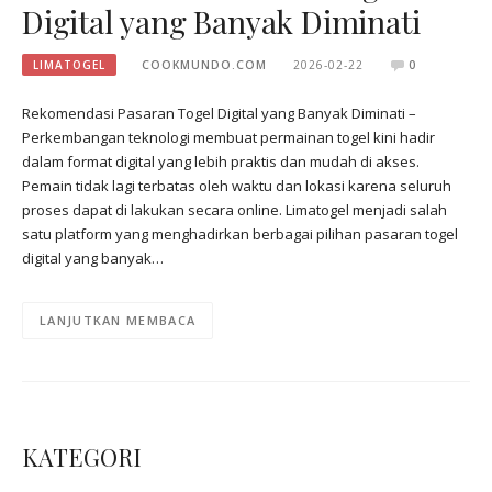
Digital yang Banyak Diminati
LIMATOGEL
COOKMUNDO.COM
2026-02-22
0
Rekomendasi Pasaran Togel Digital yang Banyak Diminati –
Perkembangan teknologi membuat permainan togel kini hadir
dalam format digital yang lebih praktis dan mudah di akses.
Pemain tidak lagi terbatas oleh waktu dan lokasi karena seluruh
proses dapat di lakukan secara online. Limatogel menjadi salah
satu platform yang menghadirkan berbagai pilihan pasaran togel
digital yang banyak…
LANJUTKAN MEMBACA
KATEGORI