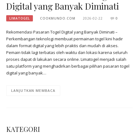
Digital yang Banyak Diminati
LIMATOGEL
COOKMUNDO.COM
2026-02-22
0
Rekomendasi Pasaran Togel Digital yang Banyak Diminati –
Perkembangan teknologi membuat permainan togel kini hadir
dalam format digital yang lebih praktis dan mudah di akses.
Pemain tidak lagi terbatas oleh waktu dan lokasi karena seluruh
proses dapat di lakukan secara online. Limatogel menjadi salah
satu platform yang menghadirkan berbagai pilihan pasaran togel
digital yang banyak…
LANJUTKAN MEMBACA
KATEGORI