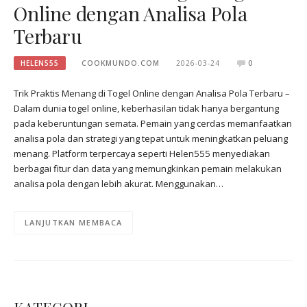
Online dengan Analisa Pola
Terbaru
HELEN555
COOKMUNDO.COM
2026-03-24
0
Trik Praktis Menang di Togel Online dengan Analisa Pola Terbaru –
Dalam dunia togel online, keberhasilan tidak hanya bergantung
pada keberuntungan semata. Pemain yang cerdas memanfaatkan
analisa pola dan strategi yang tepat untuk meningkatkan peluang
menang. Platform terpercaya seperti Helen555 menyediakan
berbagai fitur dan data yang memungkinkan pemain melakukan
analisa pola dengan lebih akurat. Menggunakan…
LANJUTKAN MEMBACA