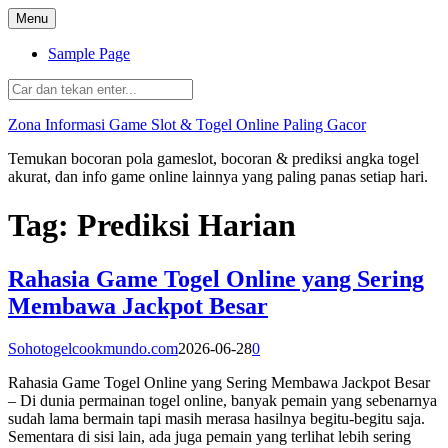
Lompat
Menu
ke
konten
Sample Page
Zona Informasi Game Slot & Togel Online Paling Gacor
Temukan bocoran pola gameslot, bocoran & prediksi angka togel
akurat, dan info game online lainnya yang paling panas setiap hari.
Tag:
Prediksi Harian
Rahasia Game Togel Online yang Sering
Membawa Jackpot Besar
Sohotogel
cookmundo.com
2026-06-28
0
Rahasia Game Togel Online yang Sering Membawa Jackpot Besar
– Di dunia permainan togel online, banyak pemain yang sebenarnya
sudah lama bermain tapi masih merasa hasilnya begitu-begitu saja.
Sementara di sisi lain, ada juga pemain yang terlihat lebih sering