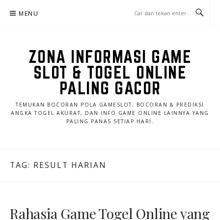
Lompat
MENU
ke
konten
ZONA INFORMASI GAME
SLOT & TOGEL ONLINE
PALING GACOR
TEMUKAN BOCORAN POLA GAMESLOT, BOCORAN & PREDIKSI
ANGKA TOGEL AKURAT, DAN INFO GAME ONLINE LAINNYA YANG
PALING PANAS SETIAP HARI.
TAG:
RESULT HARIAN
Rahasia Game Togel Online yang