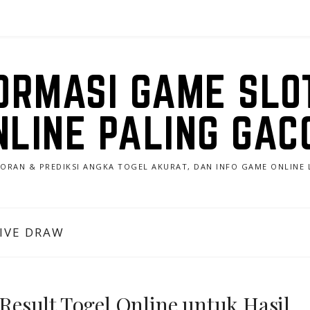
ORMASI GAME SLO
NLINE PALING GAC
AN & PREDIKSI ANGKA TOGEL AKURAT, DAN INFO GAME ONLINE L
LIVE DRAW
esult Togel Online untuk Hasil