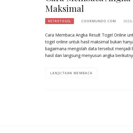
Maksimal
COOKMUNDO.COM
2026
RETROTOGEL
Cara Membaca Angka Result Togel Online un
togel online untuk hasil maksimal bukan hanya
bagaimana mengolah data tersebut menjadi b
hasil dan langsung menyusun angka berikutny
LANJUTKAN MEMBACA