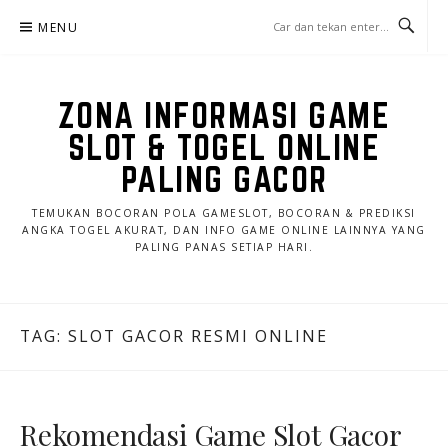
Lompat
MENU
ke
konten
ZONA INFORMASI GAME
SLOT & TOGEL ONLINE
PALING GACOR
TEMUKAN BOCORAN POLA GAMESLOT, BOCORAN & PREDIKSI
ANGKA TOGEL AKURAT, DAN INFO GAME ONLINE LAINNYA YANG
PALING PANAS SETIAP HARI.
TAG:
SLOT GACOR RESMI ONLINE
Rekomendasi Game Slot Gacor