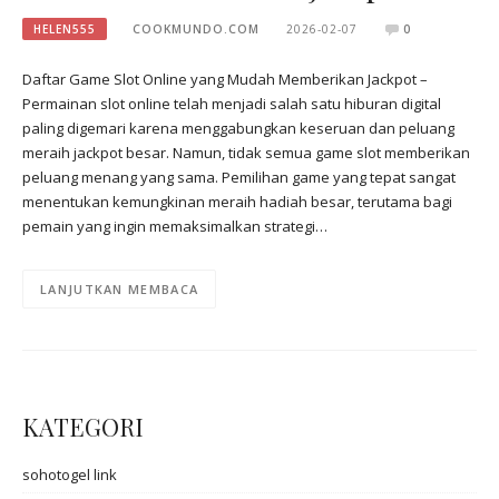
HELEN555
COOKMUNDO.COM
2026-02-07
0
Daftar Game Slot Online yang Mudah Memberikan Jackpot –
Permainan slot online telah menjadi salah satu hiburan digital
paling digemari karena menggabungkan keseruan dan peluang
meraih jackpot besar. Namun, tidak semua game slot memberikan
peluang menang yang sama. Pemilihan game yang tepat sangat
menentukan kemungkinan meraih hadiah besar, terutama bagi
pemain yang ingin memaksimalkan strategi…
LANJUTKAN MEMBACA
KATEGORI
sohotogel link