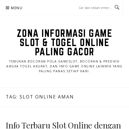
Lompat
MENU
ke
konten
ZONA INFORMASI GAME
SLOT & TOGEL ONLINE
PALING GACOR
TEMUKAN BOCORAN POLA GAMESLOT, BOCORAN & PREDIKSI
ANGKA TOGEL AKURAT, DAN INFO GAME ONLINE LAINNYA YANG
PALING PANAS SETIAP HARI.
TAG:
SLOT ONLINE AMAN
Info Terbaru Slot Online dengan