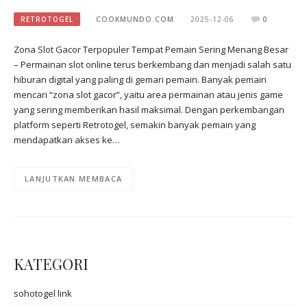
RETROTOGEL
COOKMUNDO.COM
2025-12-06
0
Zona Slot Gacor Terpopuler Tempat Pemain Sering Menang Besar
– Permainan slot online terus berkembang dan menjadi salah satu
hiburan digital yang paling di gemari pemain. Banyak pemain
mencari “zona slot gacor”, yaitu area permainan atau jenis game
yang sering memberikan hasil maksimal. Dengan perkembangan
platform seperti Retrotogel, semakin banyak pemain yang
mendapatkan akses ke…
LANJUTKAN MEMBACA
KATEGORI
sohotogel link