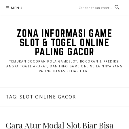
Lompat
MENU
ke
konten
ZONA INFORMASI GAME
SLOT & TOGEL ONLINE
PALING GACOR
TEMUKAN BOCORAN POLA GAMESLOT, BOCORAN & PREDIKSI
ANGKA TOGEL AKURAT, DAN INFO GAME ONLINE LAINNYA YANG
PALING PANAS SETIAP HARI.
TAG:
SLOT ONLINE GACOR
Cara Atur Modal Slot Biar Bisa