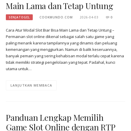
Main Lama dan Tetap Untung
SENJATOGEL
COOKMUNDO.COM
2026-04-03
0
Cara Atur Modal Slot Biar Bisa Main Lama dan Tetap Untung –
Permainan slot online dikenal sebagai salah satu game yang
paling menarik karena tampilannya yang dinamis dan peluang
kemenangan yang menggiurkan. Namun di balik keseruannya,
banyak pemain yang sering kehabisan modal terlalu cepat karena
tidak memiliki strategi pengelolaan yang tepat. Padahal, kunci
utama untuk…
LANJUTKAN MEMBACA
Panduan Lengkap Memilih
Game Slot Online dengan RTP