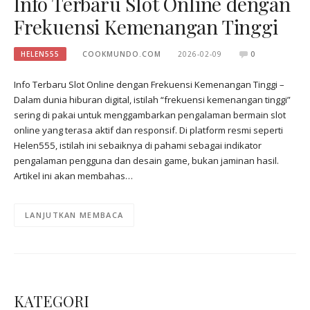
Info Terbaru Slot Online dengan
Frekuensi Kemenangan Tinggi
HELEN555
COOKMUNDO.COM
2026-02-09
0
Info Terbaru Slot Online dengan Frekuensi Kemenangan Tinggi –
Dalam dunia hiburan digital, istilah “frekuensi kemenangan tinggi”
sering di pakai untuk menggambarkan pengalaman bermain slot
online yang terasa aktif dan responsif. Di platform resmi seperti
Helen555, istilah ini sebaiknya di pahami sebagai indikator
pengalaman pengguna dan desain game, bukan jaminan hasil.
Artikel ini akan membahas…
LANJUTKAN MEMBACA
KATEGORI