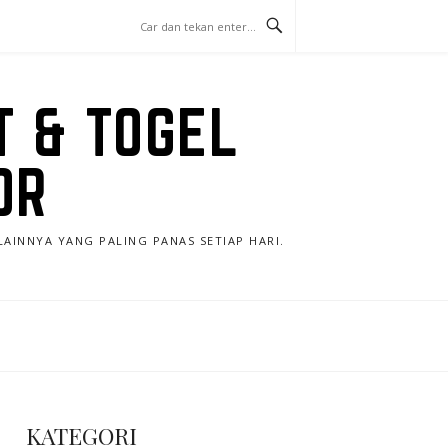
T & TOGEL
OR
AINNYA YANG PALING PANAS SETIAP HARI.
KATEGORI