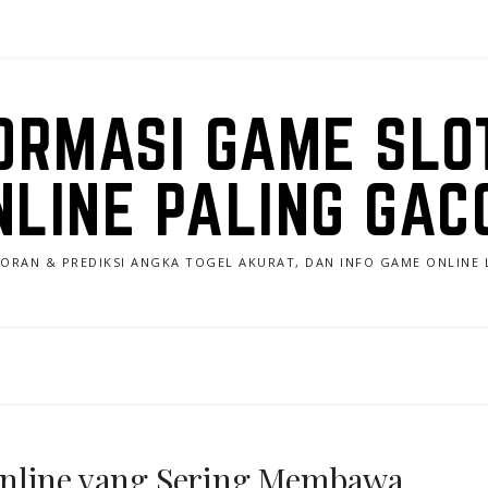
ORMASI GAME SLO
NLINE PALING GAC
AN & PREDIKSI ANGKA TOGEL AKURAT, DAN INFO GAME ONLINE L
Online yang Sering Membawa