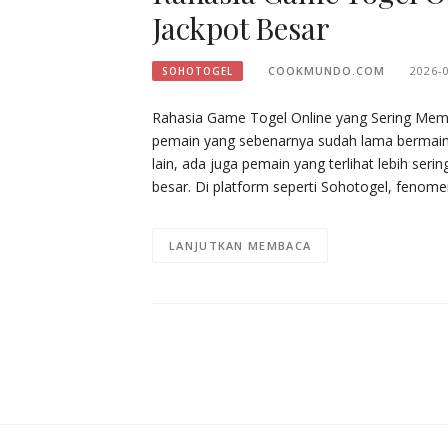
Jackpot Besar
COOKMUNDO.COM
2026-
SOHOTOGEL
Rahasia Game Togel Online yang Sering Memb
pemain yang sebenarnya sudah lama bermain t
lain, ada juga pemain yang terlihat lebih se
besar. Di platform seperti Sohotogel, fenome
LANJUTKAN MEMBACA