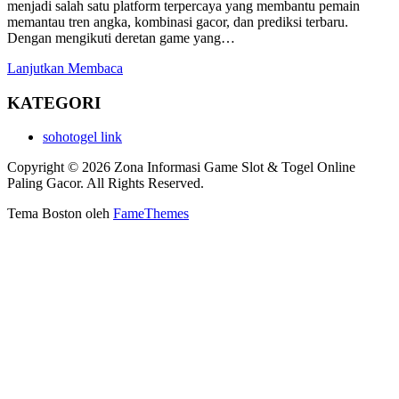
menjadi salah satu platform terpercaya yang membantu pemain
memantau tren angka, kombinasi gacor, dan prediksi terbaru.
Dengan mengikuti deretan game yang…
Lanjutkan Membaca
KATEGORI
sohotogel link
Copyright © 2026 Zona Informasi Game Slot & Togel Online
Paling Gacor. All Rights Reserved.
Tema Boston oleh
FameThemes