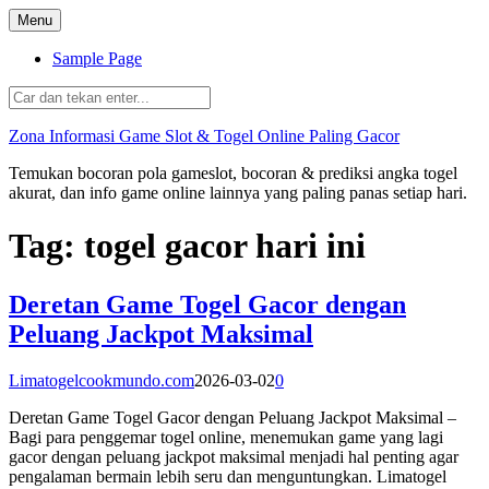
Lompat
Menu
ke
konten
Sample Page
Zona Informasi Game Slot & Togel Online Paling Gacor
Temukan bocoran pola gameslot, bocoran & prediksi angka togel
akurat, dan info game online lainnya yang paling panas setiap hari.
Tag:
togel gacor hari ini
Deretan Game Togel Gacor dengan
Peluang Jackpot Maksimal
Limatogel
cookmundo.com
2026-03-02
0
Deretan Game Togel Gacor dengan Peluang Jackpot Maksimal –
Bagi para penggemar togel online, menemukan game yang lagi
gacor dengan peluang jackpot maksimal menjadi hal penting agar
pengalaman bermain lebih seru dan menguntungkan. Limatogel