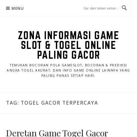
Lompat
MENU
ke
konten
ZONA INFORMASI GAME
SLOT & TOGEL ONLINE
PALING GACOR
TEMUKAN BOCORAN POLA GAMESLOT, BOCORAN & PREDIKSI
ANGKA TOGEL AKURAT, DAN INFO GAME ONLINE LAINNYA YANG
PALING PANAS SETIAP HARI.
TAG:
TOGEL GACOR TERPERCAYA
Deretan Game Togel Gacor