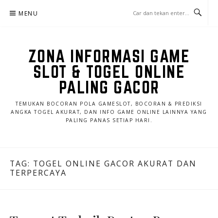
Lompat
MENU
ke
konten
ZONA INFORMASI GAME
SLOT & TOGEL ONLINE
PALING GACOR
TEMUKAN BOCORAN POLA GAMESLOT, BOCORAN & PREDIKSI
ANGKA TOGEL AKURAT, DAN INFO GAME ONLINE LAINNYA YANG
PALING PANAS SETIAP HARI.
TAG:
TOGEL ONLINE GACOR AKURAT DAN
TERPERCAYA