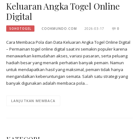
Keluaran Angka Togel Online
Digital
SOHOTOGEL
COOKMUNDO.COM
2026-03-17
0
Cara Membaca Pola dan Data Keluaran Angka Togel Online Digital
– Permainan togel online digital saat ini semakin populer karena
menawarkan kemudahan akses, variasi pasaran, serta peluang
hadiah besar yang menarik perhatian banyak pemain. Namun
untuk mendapatkan hasil yang maksimal, pemain tidak hanya
mengandalkan keberuntungan semata. Salah satu strategi yang
banyak digunakan adalah membaca pola…
LANJUTKAN MEMBACA