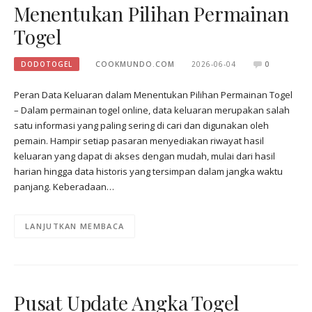
Menentukan Pilihan Permainan
Togel
DODOTOGEL
COOKMUNDO.COM
2026-06-04
0
Peran Data Keluaran dalam Menentukan Pilihan Permainan Togel
– Dalam permainan togel online, data keluaran merupakan salah
satu informasi yang paling sering di cari dan digunakan oleh
pemain. Hampir setiap pasaran menyediakan riwayat hasil
keluaran yang dapat di akses dengan mudah, mulai dari hasil
harian hingga data historis yang tersimpan dalam jangka waktu
panjang. Keberadaan…
LANJUTKAN MEMBACA
Pusat Update Angka Togel