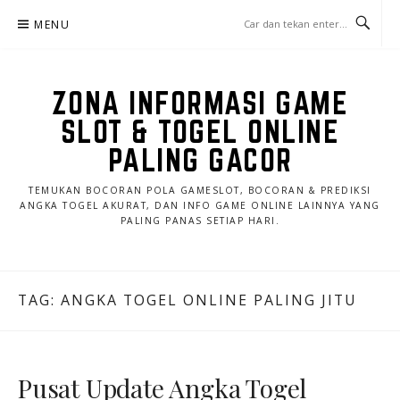
Lompat
MENU
ke
konten
ZONA INFORMASI GAME
SLOT & TOGEL ONLINE
PALING GACOR
TEMUKAN BOCORAN POLA GAMESLOT, BOCORAN & PREDIKSI
ANGKA TOGEL AKURAT, DAN INFO GAME ONLINE LAINNYA YANG
PALING PANAS SETIAP HARI.
TAG:
ANGKA TOGEL ONLINE PALING JITU
Pusat Update Angka Togel