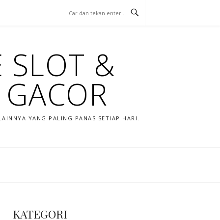
 SLOT &
G GACOR
AINNYA YANG PALING PANAS SETIAP HARI.
KATEGORI