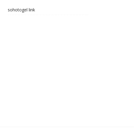
sohotogel link