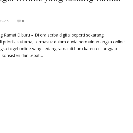
02-15
0
Ramai Diburu – Di era serba digital seperti sekarang,
i prioritas utama, termasuk dalam dunia permainan angka online.
gka togel online yang sedang ramai di buru karena di anggap
 konsisten dan tepat…