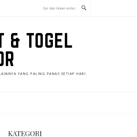
T & TOGEL
OR
AINNYA YANG PALING PANAS SETIAP HARI.
KATEGORI