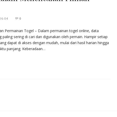
06-04
0
an Permainan Togel – Dalam permainan togel online, data
 paling sering di cari dan digunakan oleh pemain. Hampir setiap
ang dapat di akses dengan mudah, mulai dari hasil harian hingga
waktu panjang. Keberadaan…