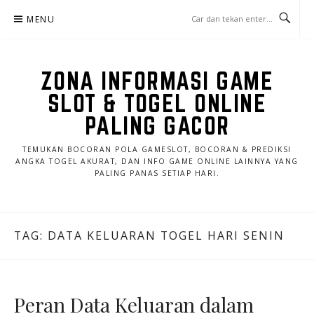
Lompat
MENU
ke
konten
ZONA INFORMASI GAME
SLOT & TOGEL ONLINE
PALING GACOR
TEMUKAN BOCORAN POLA GAMESLOT, BOCORAN & PREDIKSI
ANGKA TOGEL AKURAT, DAN INFO GAME ONLINE LAINNYA YANG
PALING PANAS SETIAP HARI.
TAG:
DATA KELUARAN TOGEL HARI SENIN
Peran Data Keluaran dalam