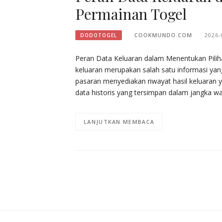
Permainan Togel
COOKMUNDO.COM
2026-
DODOTOGEL
Peran Data Keluaran dalam Menentukan Pilih
keluaran merupakan salah satu informasi yang
pasaran menyediakan riwayat hasil keluaran y
data historis yang tersimpan dalam jangka 
LANJUTKAN MEMBACA