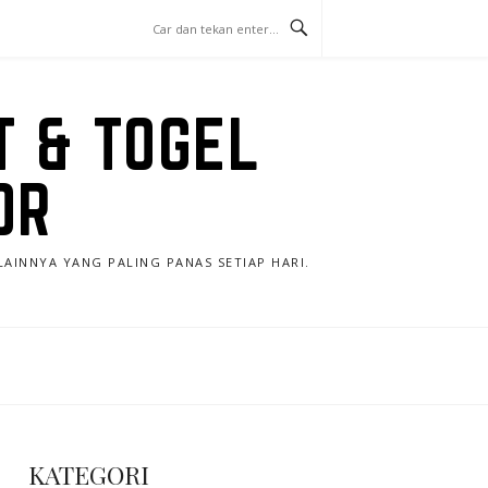
T & TOGEL
OR
AINNYA YANG PALING PANAS SETIAP HARI.
KATEGORI