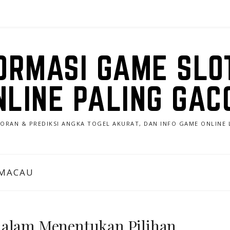
ORMASI GAME SLO
NLINE PALING GAC
AN & PREDIKSI ANGKA TOGEL AKURAT, DAN INFO GAME ONLINE L
 MACAU
dalam Menentukan Pilihan