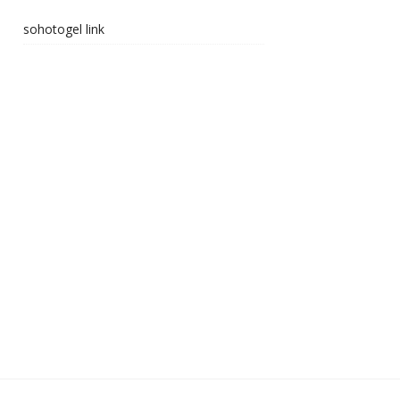
sohotogel link