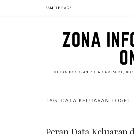
Lompat
SAMPLE PAGE
ke
konten
ZONA INF
O
TEMUKAN BOCORAN POLA GAMESLOT, BOCOR
TAG:
DATA KELUARAN TOGEL 
Peran Data Keluaran 