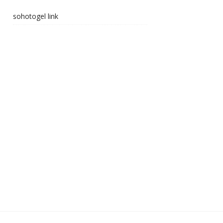
sohotogel link