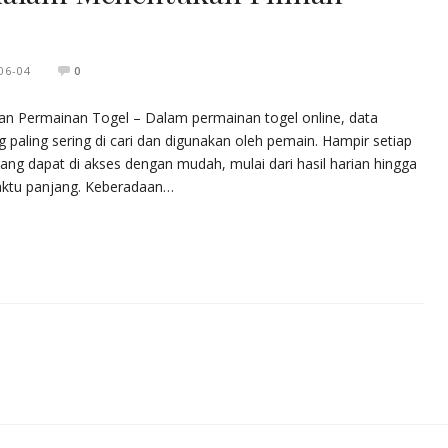
06-04
0
an Permainan Togel – Dalam permainan togel online, data
 paling sering di cari dan digunakan oleh pemain. Hampir setiap
ang dapat di akses dengan mudah, mulai dari hasil harian hingga
waktu panjang. Keberadaan…