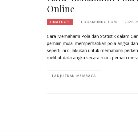
Online
COOKMUNDO.COM
2026-0
LIMATOGEL
Cara Memahami Pola dan Statistik dalam Ga
pemain mulai memperhatikan pola angka dan 
seperti ini di lakukan untuk memahami perke
melihat data angka secara rutin, pemain me
LANJUTKAN MEMBACA