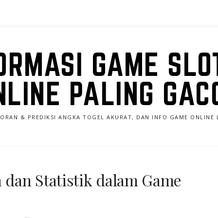
ORMASI GAME SLO
NLINE PALING GAC
AN & PREDIKSI ANGKA TOGEL AKURAT, DAN INFO GAME ONLINE L
dan Statistik dalam Game