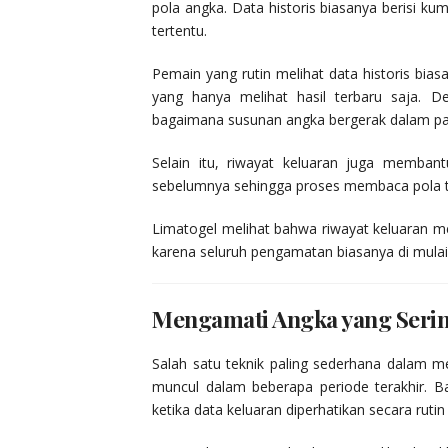
pola angka. Data historis biasanya berisi k
tertentu.
Pemain yang rutin melihat data historis bi
yang hanya melihat hasil terbaru saja.
bagaimana susunan angka bergerak dalam pasa
Selain itu, riwayat keluaran juga memba
sebelumnya sehingga proses membaca pola tera
Limatogel melihat bahwa riwayat keluaran m
karena seluruh pengamatan biasanya di mulai
Mengamati Angka yang Seri
Salah satu teknik paling sederhana dalam me
muncul dalam beberapa periode terakhir. B
ketika data keluaran diperhatikan secara rutin 