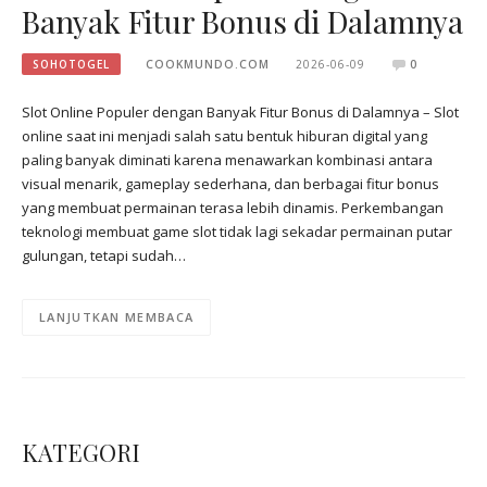
Banyak Fitur Bonus di Dalamnya
SOHOTOGEL
COOKMUNDO.COM
2026-06-09
0
Slot Online Populer dengan Banyak Fitur Bonus di Dalamnya – Slot
online saat ini menjadi salah satu bentuk hiburan digital yang
paling banyak diminati karena menawarkan kombinasi antara
visual menarik, gameplay sederhana, dan berbagai fitur bonus
yang membuat permainan terasa lebih dinamis. Perkembangan
teknologi membuat game slot tidak lagi sekadar permainan putar
gulungan, tetapi sudah…
LANJUTKAN MEMBACA
KATEGORI