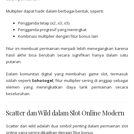
Multiplier dapat hadir dalam berbagai bentuk, seperti:
Pengganda tetap (x2, x3, x5)
Pengganda progresif yang meningkat
Kombinasi multiplier dengan fitur bonus lain
Fitur ini membuat permainan menjadi lebih menegangkan karena
hasil akhir bisa berubah secara signifikan hanya dalam satu
putaran.
Dalam komunitas digital yang membahas game slot, termasuk
istilah seperti
Sohotogel
, fitur multiplier sering di anggap sebagai
elemen yang meningkatkan daya tarik permainan secara
keseluruhan.
Scatter dan Wild dalam Slot Online Modern
Scatter dan wild adalah dua simbol penting dalam permainan slot
online yang sering dikaitkan dengan fitur bonus.