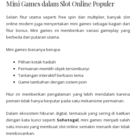
Mini Games dalam Slot Online Populer
Selain fitur utama seperti free spin dan multiplier, banyak slot
online modern juga menyertakan mini games sebagai bagian dari
fitur bonus. Mini games ini memberikan variasi gameplay yang
berbeda dari putaran utama.
Mini games biasanya berupa:
Pilihan kotak hadiah
Permainan memilih objek tersembunyi
Tantangan interaktif berbasis tema
Game tambahan dengan sistem poin
Fitur ini memberikan pengalaman yang lebih mendalam karena
pemain tidak hanya berputar pada satu mekanisme permainan.
Dalam ekosistem hiburan digital, termasuk yang sering di kaitkan
dengan kata kunci seperti
Sohotogel
, mini games menjadi salah
satu inovasi yang membuat slot online semakin menarik dan tidak
membosankan.