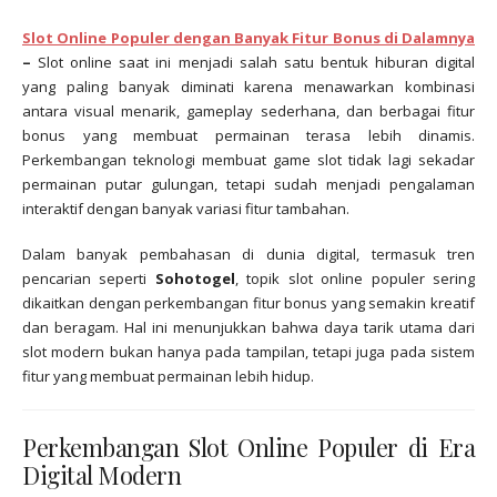
Slot Online Populer dengan Banyak Fitur Bonus di Dalamnya
–
Slot online saat ini menjadi salah satu bentuk hiburan digital
yang paling banyak diminati karena menawarkan kombinasi
antara visual menarik, gameplay sederhana, dan berbagai fitur
bonus yang membuat permainan terasa lebih dinamis.
Perkembangan teknologi membuat game slot tidak lagi sekadar
permainan putar gulungan, tetapi sudah menjadi pengalaman
interaktif dengan banyak variasi fitur tambahan.
Dalam banyak pembahasan di dunia digital, termasuk tren
pencarian seperti
Sohotogel
, topik slot online populer sering
dikaitkan dengan perkembangan fitur bonus yang semakin kreatif
dan beragam. Hal ini menunjukkan bahwa daya tarik utama dari
slot modern bukan hanya pada tampilan, tetapi juga pada sistem
fitur yang membuat permainan lebih hidup.
Perkembangan Slot Online Populer di Era
Digital Modern