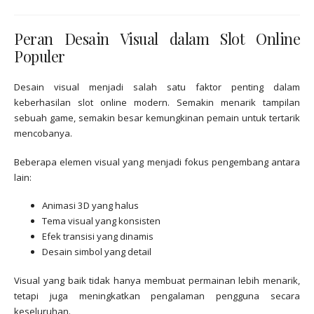
Peran Desain Visual dalam Slot Online
Populer
Desain visual menjadi salah satu faktor penting dalam
keberhasilan slot online modern. Semakin menarik tampilan
sebuah game, semakin besar kemungkinan pemain untuk tertarik
mencobanya.
Beberapa elemen visual yang menjadi fokus pengembang antara
lain:
Animasi 3D yang halus
Tema visual yang konsisten
Efek transisi yang dinamis
Desain simbol yang detail
Visual yang baik tidak hanya membuat permainan lebih menarik,
tetapi juga meningkatkan pengalaman pengguna secara
keseluruhan.