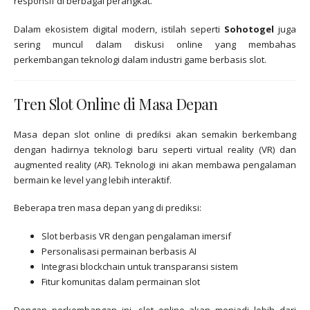
responsif di berbagai perangkat.
Dalam ekosistem digital modern, istilah seperti
Sohotogel
juga
sering muncul dalam diskusi online yang membahas
perkembangan teknologi dalam industri game berbasis slot.
Tren Slot Online di Masa Depan
Masa depan slot online di prediksi akan semakin berkembang
dengan hadirnya teknologi baru seperti virtual reality (VR) dan
augmented reality (AR). Teknologi ini akan membawa pengalaman
bermain ke level yang lebih interaktif.
Beberapa tren masa depan yang di prediksi:
Slot berbasis VR dengan pengalaman imersif
Personalisasi permainan berbasis AI
Integrasi blockchain untuk transparansi sistem
Fitur komunitas dalam permainan slot
Dengan perkembangan ini, slot online akan menjadi lebih dari